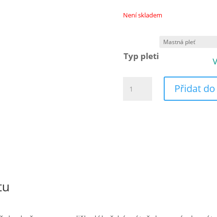
Není skladem
Typ pleti
V
Denní
Přidat do
bylinný
pleťový
krém
50ml
množství
tu