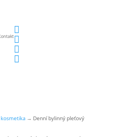

Kontakt



á kosmetika
→ Denní bylinný pleťový