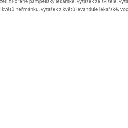
žek z kořene pampelišky lékařské, výtažek ze svízele, výt
 z květů heřmánku, výtažek z květů levandule lékařské, voda