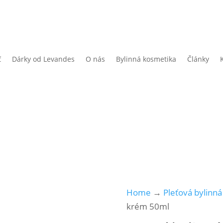
ť
Dárky od Levandes
O nás
Bylinná kosmetika
Články
Home
→
Pleťová bylinn
krém 50ml