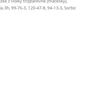
ažek z violky trojbarevné (macešky),
, líh, 99-76-3, 120-47-8, 94-13-3, Sorbic