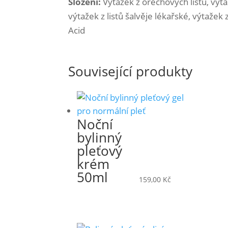
Složení:
Výtažek z ořechových listů, výta
výtažek z listů šalvěje lékařské, výtažek
Acid
Související produkty
Noční
bylinný
pleťový
krém
50ml
159,00
Kč