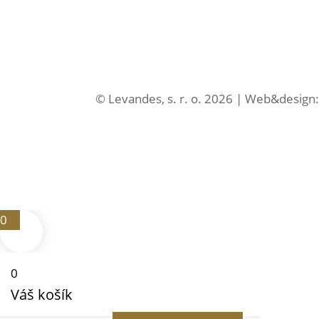
© Levandes, s. r. o. 2026 | Web&desig
0
0
Váš košík