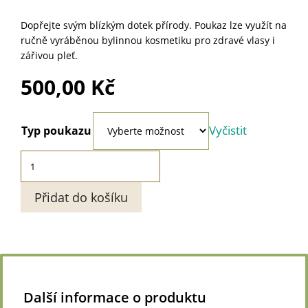
Dopřejte svým blízkým dotek přírody. Poukaz lze využít na
ručně vyráběnou bylinnou kosmetiku pro zdravé vlasy i
zářivou pleť.
500,00
Kč
Vyčistit
Typ poukazu
Dárkový
poukaz
Přidat do košíku
-
kosmetika
Levandes
500
Kč
(elektronický)
Další informace o produktu