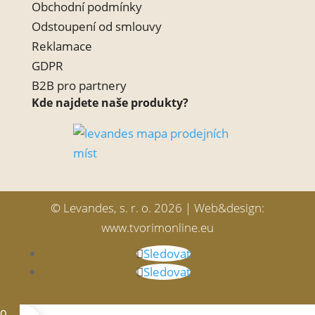
Obchodní podmínky
Odstoupení od smlouvy
Reklamace
GDPR
B2B pro partnery
Kde najdete naše produkty?
© Levandes, s. r. o. 2026 | Web&design:
www.tvorimonline.eu
Sledovat
Sledovat
0