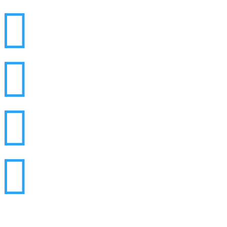



