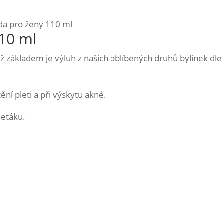
da pro ženy 110 ml
110 ml
ejíž základem je výluh z našich oblíbených druhů bylinek 
ění pleti a při výskytu akné.
letáku.