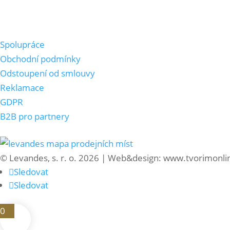
Důležité odkazy
Spolupráce
Obchodní podmínky
Odstoupení od smlouvy
Reklamace
GDPR
B2B pro partnery
Kde najdete naše produkty?
© Levandes, s. r. o. 2026 | Web&design: www.tvorimonli
Sledovat
Sledovat
0