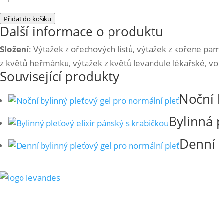
pleťová
Přidat do košíku
voda
Další informace o produktu
pro
Složení
: Výtažek z ořechových listů, výtažek z kořene pamp
ženy
z květů heřmánku, výtažek z květů levandule lékařské, voda
110
Související produkty
ml
množství
Noční 
Bylinná
Denní 
"Spojení přírody a krásy."
Bylinná péče, který hýčká vaši pokožku i vlasy. Tradice, kva