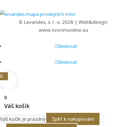
© Levandes, s. r. o. 2026 | Web&design:
www.tvorimonline.eu
Sledovat
Sledovat
0
0
Váš košík
Váš kočík je prázdný
Zpět k nakupování