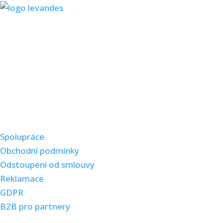
"Spojení přírody a krásy."
Bylinná péče, který hýčká vaši pokožku i vlasy. Tradice,
kvalita a síla bylin v každé kapce.
Důležité odkazy
Spolupráce
Obchodní podmínky
Odstoupení od smlouvy
Reklamace
GDPR
B2B pro partnery
Kde najdete naše produkty?