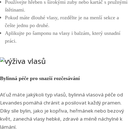
Používejte hřeben s širokými zuby nebo kartáč s pružnými
štětinami.
Pokud máte dlouhé vlasy, rozdělte je na menší sekce a
češte jednu po druhé.
Aplikujte po šamponu na vlasy i balzám, který usnadní
práci.
Bylinná péče pro snazší rozčesávání
Ať už máte jakýkoli typ vlasů, bylinná vlasová péče od
Levandes pomáhá chránit a posilovat každý pramen.
Díky síle bylin, jako je kopřiva, heřmánek nebo bezový
květ, zanechá vlasy hebké, zdravé a méně náchylné k
lámání.